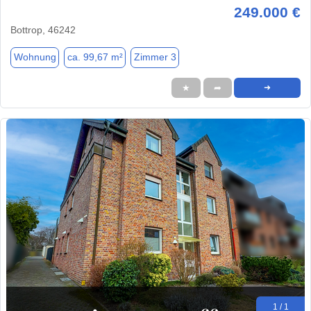
249.000 €
Bottrop, 46242
Wohnung
ca. 99,67 m²
Zimmer 3
★
➦
➜
1 / 1