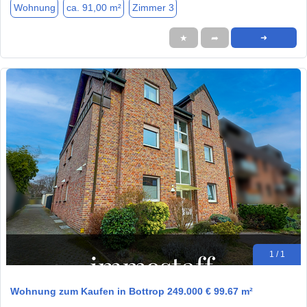
Wohnung
ca. 91,00 m²
Zimmer 3
★
➦
➜
1 / 1
Wohnung zum Kaufen in Bottrop 249.000 € 99.67 m²