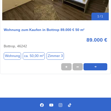
1 / 1
Wohnung zum Kaufen in Bottrop 89.000 € 50 m²
89.000 €
Bottrop, 46242
Wohnung
ca. 50,00 m²
Zimmer 3
★
➦
➜