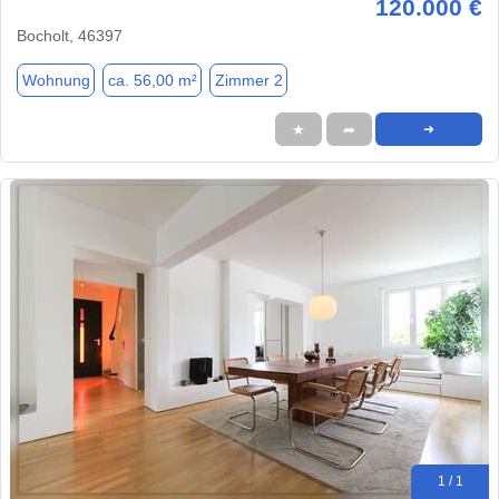
120.000 €
Bocholt, 46397
Wohnung
ca. 56,00 m²
Zimmer 2
★
➦
➜
1 / 1