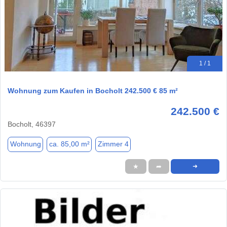
1 / 1
Wohnung zum Kaufen in Bocholt 242.500 € 85 m²
242.500 €
Bocholt, 46397
Wohnung
ca. 85,00 m²
Zimmer 4
★
➦
➜