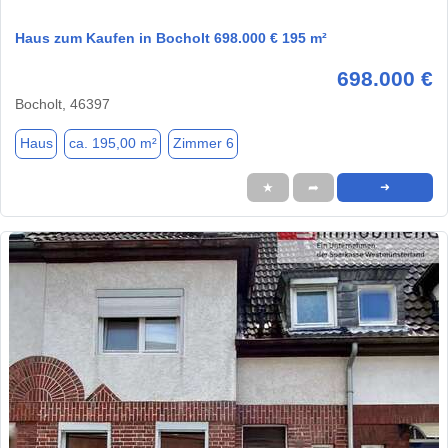
Haus zum Kaufen in Bocholt 698.000 € 195 m²
698.000 €
Bocholt, 46397
Haus
ca. 195,00 m²
Zimmer 6
★
➦
➜