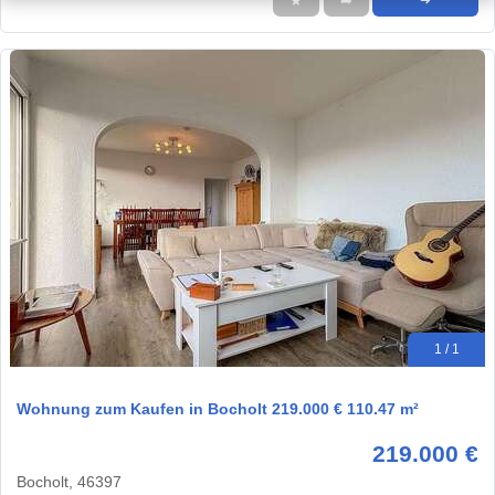
★
➦
➜
1 / 1
Wohnung zum Kaufen in Bocholt 219.000 € 110.47 m²
219.000 €
Bocholt, 46397