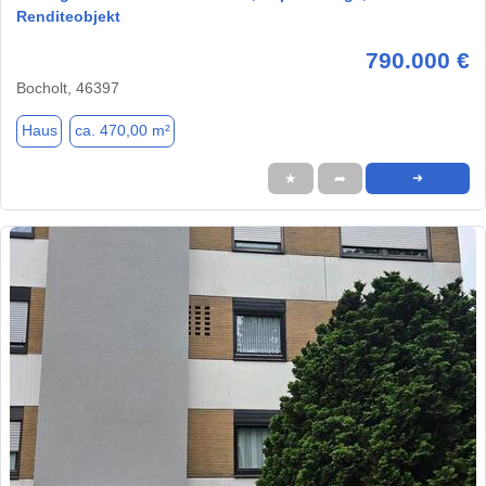
Renditeobjekt
790.000 €
Bocholt, 46397
Haus
ca. 470,00 m²
★
➦
➜