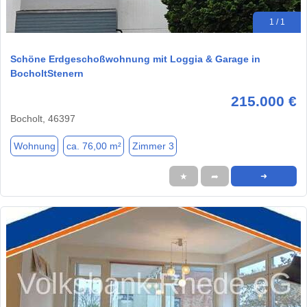
1 / 1
Schöne Erdgeschoßwohnung mit Loggia & Garage in
BocholtStenern
215.000 €
Bocholt, 46397
Wohnung
ca. 76,00 m²
Zimmer 3
★
➦
➜