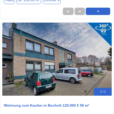
Haus
ca. 190,00 m²
Zimmer 8
★
➦
➜
1 / 1
Wohnung zum Kaufen in Bocholt 120.000 € 56 m²