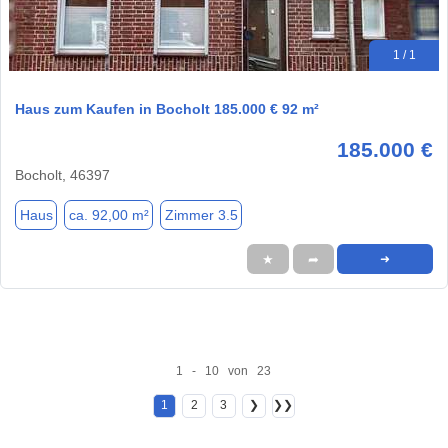
1 / 1
Haus zum Kaufen in Bocholt 185.000 € 92 m²
185.000 €
Bocholt, 46397
Haus
ca. 92,00 m²
Zimmer 3.5
★
➦
➜
1 - 10 von 23
1
2
3
❯
❯❯