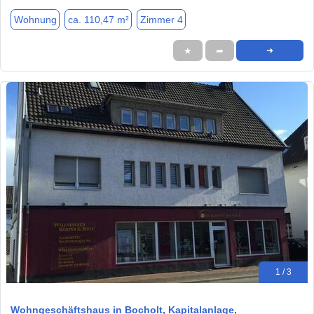
Wohnung
ca. 110,47 m²
Zimmer 4
★
➦
➜
1 / 3
Wohngeschäftshaus in Bocholt, Kapitalanlage,